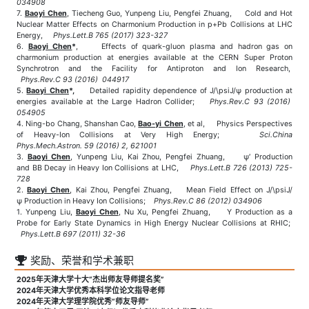
034908
7.
Baoyi Chen
, Tiecheng Guo, Yunpeng Liu, Pengfei Zhuang, Cold and Hot
Nuclear Matter Effects on Charmonium Production in p+Pb Collisions at LHC
Energy,
Phys.Lett.B 765 (2017) 323-327
6.
Baoyi Chen
*
, Effects of quark-gluon plasma and hadron gas on
charmonium production at energies available at the CERN Super Proton
Synchrotron and the Facility for Antiproton and Ion Research,
Phys.Rev.C 93 (2016) 044917
5.
Baoyi Chen
*,
Detailed rapidity dependence of J/\psiJ/ψ production at
energies available at the Large Hadron Collider;
Phys.Rev.C 93 (2016)
054905
4. Ning-bo Chang, Shanshan Cao,
Bao-yi Chen
, et al, Physics Perspectives
of Heavy-Ion Collisions at Very High Energy;
Sci.China
Phys.Mech.Astron. 59 (2016) 2, 621001
3.
Baoyi Chen
, Yunpeng Liu, Kai Zhou, Pengfei Zhuang, ψ′ Production
and BB Decay in Heavy Ion Collisions at LHC,
Phys.Lett.B 726 (2013) 725-
728
2.
Baoyi Chen
, Kai Zhou, Pengfei Zhuang, Mean Field Effect on J/\psiJ/
ψ Production in Heavy Ion Collisions;
Phys.Rev.C 86 (2012) 034906
1. Yunpeng Liu,
Baoyi Chen
, Nu Xu, Pengfei Zhuang, Υ Production as a
Probe for Early State Dynamics in High Energy Nuclear Collisions at RHIC;
Phys.Lett.B 697 (2011) 32-36
奖励、荣誉和学术兼职
2025年天津大学十大“杰出师友导师提名奖”
2024年天津大学优秀本科学位论文指导老师
2024年天津大学理学院优秀“师友导师”