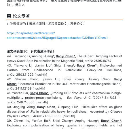
国家自然科学基金理论专项， “相对论重离子碰撞中非平衡效应对重夸克偶素的影
响” ，参与人
论文专著
在物理领域的主流学术期刊共发表多篇论文，部分论文：
https://inspirehep.net/literature?
sort=mostrecent&size=25&page=1&q=exactauthor%3ABao.Yi.Chen.1
论文列表如下： (*代表通讯作者）
44. Tianyang Li, Anping Huang*,
Baoyi Chen*
, The Gilbert Damping Factor of
Heavy Quark Spin Polarization in the Magnetic Field, arXiv: 2505.18767
43. Tianyang Li, Jiamin Liu*, Shiqi Zheng*,
Baoyi Chen*
, Triple-charmed
Hadron from Coalescence in Relativistic Heavy-Ion Collisions,
arXiv: 2503.11223 [nucl-th]
42. Shuhan Zheng, jiamin Liu, Shiqi Zheng, Jiaxing Zhao,
Baoyi
Chen*
, Charmonia Production in Hot QCD Matter and Electromagnetic Fields
,
arXiv:2411.12169 [nucl-th]
41. Yunfan Bai,
Baoyi Chen*
,
Probing QGP droplets with charmonium in high-
multiplicity proton-proton collisions,
Eur. Phys. J. C (2024) 84:1193，
arXiv: 2407.10566 [nucl-th]
40. Jingjing Wang,
Baoyi Chen
, Yunpeng Liu*, Finite size effect on gluon
dissociation of J/ψ in relativistic heavy ion collisions,
Accepted by Chinese
Physics Letters,
ArXiv: 2405.03583 [nucl-th]
39. Zhiwei liu, Yunfan Bai*, Shiqi Zheng*, Anping Huang*,
Baoyi Chen*
,
Exploring spin polarization of heavy quarks in magnetic fields and hot