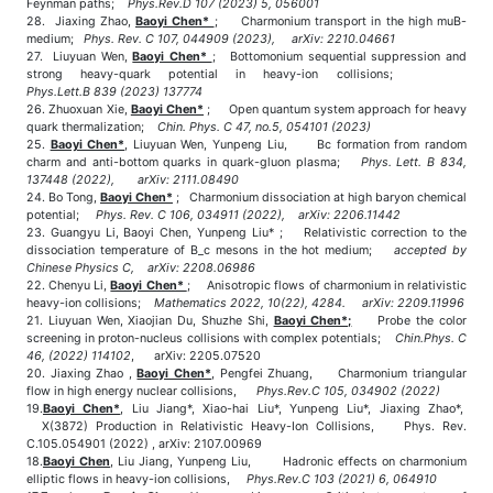
Feynman paths;
Phys.Rev.D 107 (2023) 5, 056001
28. Jiaxing Zhao,
Baoyi Chen*
; Charmonium transport in the high muB-
medium;
Phys. Rev. C 107, 044909 (2023), arXiv: 2210.04661
27. Liuyuan Wen,
Baoyi Chen*
; Bottomonium sequential suppression and
strong heavy-quark potential in heavy-ion collisions;
Phys.Lett.B 839 (2023) 137774
26. Zhuoxuan Xie,
Baoyi Chen*
; Open quantum system approach for heavy
quark thermalization;
Chin. Phys. C 47, no.5, 054101 (2023)
25.
Baoyi Chen*
, Liuyuan Wen, Yunpeng Liu, Bc formation from random
charm and anti-bottom quarks in quark-gluon plasma;
Phys. Lett. B 834,
137448 (2022), arXiv: 2111.08490
24. Bo Tong,
Baoyi Chen*
; Charmonium dissociation at high baryon chemical
potential;
Phys. Rev. C 106, 034911 (2022), arXiv: 2206.11442
23. Guangyu Li, Baoyi Chen, Yunpeng Liu* ; Relativistic correction to the
dissociation temperature of B_c mesons in the hot medium;
accepted by
Chinese Physics C, arXiv: 2208.06986
22. Chenyu Li,
Baoyi Chen*
; Anisotropic flows of charmonium in relativistic
heavy-ion collisions;
Mathematics 2022, 10(22), 4284. arXiv: 2209.11996
21. Liuyuan Wen, Xiaojian Du, Shuzhe Shi,
Baoyi Chen*;
Probe the color
screening in proton-nucleus collisions with complex potentials;
Chin.Phys. C
46, (2022) 114102
, arXiv: 2205.07520
20. Jiaxing Zhao ,
Baoyi Chen*
, Pengfei Zhuang, Charmonium triangular
flow in high energy nuclear collisions,
Phys.Rev.C 105, 034902 (2022)
19.
Baoyi Chen*
, Liu Jiang*, Xiao-hai Liu*, Yunpeng Liu*, Jiaxing Zhao*,
X(3872) Production in Relativistic Heavy-Ion Collisions, Phys. Rev.
C.105.054901 (2022) , arXiv: 2107.00969
18.
Baoyi Chen
, Liu Jiang, Yunpeng Liu, Hadronic effects on charmonium
elliptic flows in heavy-ion collisions,
Phys.Rev.C 103 (2021) 6, 064910