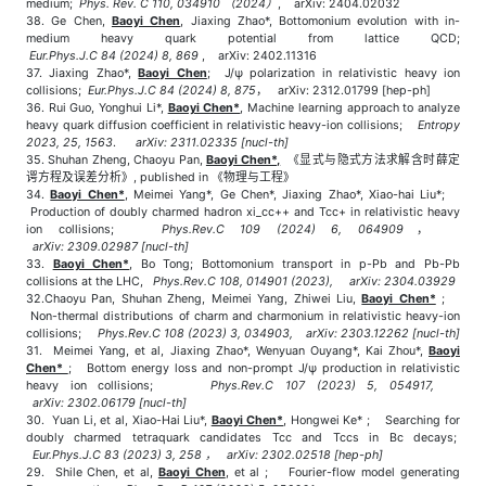
medium;
Phys. Rev. C 110, 034910 （2024）
, arXiv: 2404.02032
38. Ge Chen,
Baoyi Chen
, Jiaxing Zhao*, Bottomonium evolution with in-
medium heavy quark potential from lattice QCD;
Eur.Phys.J.C 84 (2024) 8, 869
, arXiv: 2402.11316
37. Jiaxing Zhao*,
Baoyi Chen
; J/ψ polarization in relativistic heavy ion
collisions;
Eur.Phys.J.C 84 (2024) 8, 875
， arXiv: 2312.01799 [hep-ph]
36. Rui Guo, Yonghui Li*,
Baoyi Chen*
, Machine learning approach to analyze
heavy quark diffusion coefficient in relativistic heavy-ion collisions;
Entropy
2023, 25, 1563
.
arXiv: 2311.02335 [nucl-th]
35. Shuhan Zheng, Chaoyu Pan,
Baoyi Chen*,
《显式与隐式方法求解含时薛定
谔方程及误差分析》, published in 《物理与工程》
34.
Baoyi Chen*
, Meimei Yang*, Ge Chen*, Jiaxing Zhao*, Xiao-hai Liu*;
Production of doubly charmed hadron xi_cc++ and Tcc+​ in relativistic heavy
ion collisions;
Phys.Rev.C 109 (2024) 6, 064909
，
arXiv: 2309.02987 [nucl-th]
33.
Baoyi Chen*
, Bo Tong; Bottomonium transport in p-Pb and Pb-Pb
collisions at the LHC,
Phys.Rev.C 108, 014901 (2023),
arXiv: 2304.03929
32.Chaoyu Pan, Shuhan Zheng, Meimei Yang, Zhiwei Liu,
Baoyi Chen*
;
Non-thermal distributions of charm and charmonium in relativistic heavy-ion
collisions;
Phys.Rev.C 108 (2023) 3, 034903,
arXiv: 2303.12262 [nucl-th]
31. Meimei Yang, et al, Jiaxing Zhao*, Wenyuan Ouyang*, Kai Zhou*,
Baoyi
Chen*
; Bottom energy loss and non-prompt J/ψ production in relativistic
heavy ion collisions;
Phys.Rev.C 107 (2023) 5, 054917,
arXiv: 2302.06179 [nucl-th]
30. Yuan Li, et al, Xiao-Hai Liu*,
Baoyi Chen*
, Hongwei Ke* ; Searching for
doubly charmed tetraquark candidates Tcc and Tccs in​ Bc​ decays;
Eur.Phys.J.C 83 (2023) 3, 258 ， arXiv: 2302.02518 [hep-ph]
29. Shile Chen, et al,
Baoyi Chen
, et al ; Fourier-flow model generating