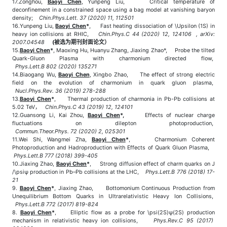
17.Zonghou,
Baoyi Chen
, Yunpeng Liu, Critical temperature of
deconfinement in a constrained space using a bag model at vanishing baryon
density;
Chin.Phys.Lett. 37 (2020) 11, 112501
16.Yunpeng Liu,
Baoyi Chen
*
, Fast heating dissociation of \Upsilon (1S) in
heavy ion collisions at RHIC,
Chin.Phys.C 44 (2020) 12, 124106 , arXiv:
2007.04548
(被选为期刊封面论文）
15.
Baoyi Chen
*
, Maoxing Hu, Huanyu Zhang, Jiaxing Zhao*, Probe the tilted
Quark-Gluon Plasma with charmonium directed flow,
Phys.Lett.B 802 (2020) 135271
14.Biaogang Wu,
Baoyi Chen
, Xingbo Zhao, The effect of strong electric
field on the evolution of charmonium in quark gluon plasma,
Nucl.Phys.Rev. 36 (2019) 278-288
13.
Baoyi Chen
*
, Thermal production of charmonia in Pb-Pb collisions at
5.02 TeV，
Chin.Phys.C 43 (2019) 12, 124101
12.Guansong Li, Kai Zhou,
Baoyi Chen
*,
Effects of nuclear charge
fluctuations on dilepton photoproduction,
Commun.Theor.Phys. 72 (2020) 2, 025301
11.Wei Shi, Wangmei Zha,
Baoyi Chen
*
, Charmonium Coherent
Photoproduction and Hadroproduction with Effects of Quark Gluon Plasma,
Phys.Lett.B 777 (2018) 399-405
10.Jiaxing Zhao,
Baoyi Chen
*
, Strong diffusion effect of charm quarks on J
/\psiψ production in Pb–Pb collisions at the LHC,
Phys.Lett.B 776 (2018) 17-
21
9.
Baoyi Chen
*
, Jiaxing Zhao, Bottomonium Continuous Production from
Unequilibrium Bottom Quarks in Ultrarelativistic Heavy Ion Collisions,
Phys.Lett.B 772 (2017) 819-824
8.
Baoyi Chen
*
, Elliptic flow as a probe for \psi(2S)ψ(2S) production
mechanism in relativistic heavy ion collisions,
Phys.Rev.C 95 (2017)