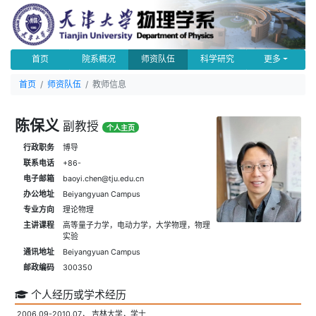
首页
院系概况
师资队伍
科学研究
更多
首页
师资队伍
教师信息
陈保义
副教授
个人主页
行政职务
博导
联系电话
+86-
电子邮箱
baoyi.chen@tju.edu.cn
办公地址
Beiyangyuan Campus
专业方向
理论物理
主讲课程
高等量子力学，电动力学，大学物理，物理
实验
通讯地址
Beiyangyuan Campus
邮政编码
300350
个人经历或学术经历
2006.09-2010.07， 吉林大学，学士